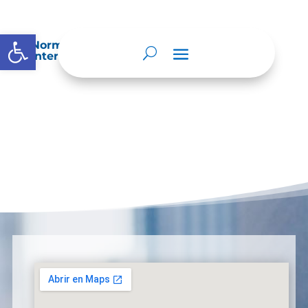
Abrir barra de herramientas
Normatividad especial que les aplique de
interés.