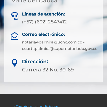
Valle del Cauca
Líneas de atención:

(+57) (602) 2847412
Correo electrónico:

notaria4palmira@ucnc.com.co -
cuartapalmira@supernotariado.gov.co
Dirección:

Carrera 32 No. 30-69
• Términos y condiciones