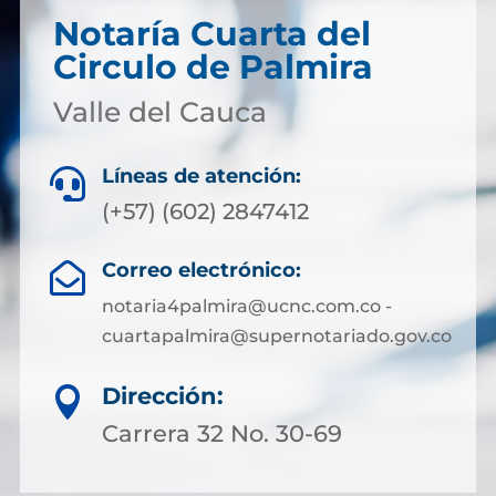
Notaría Cuarta del
Circulo de Palmira
Valle del Cauca
Líneas de atención:

(+57) (602) 2847412
Correo electrónico:

notaria4palmira@ucnc.com.co -
cuartapalmira@supernotariado.gov.co
Dirección:

Carrera 32 No. 30-69