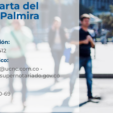
arta del
 Palmira
ión:
412
ico:
a@ucnc.com.co -
supernotariado.gov.co
0-69