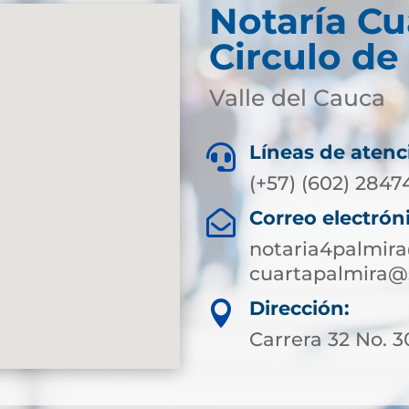
Notaría Cu
Circulo de
Valle del Cauca
Líneas de atenc

(+57) (602) 2847
Correo electrón

notaria4palmir
cuartapalmira@
Dirección:

Carrera 32 No. 3