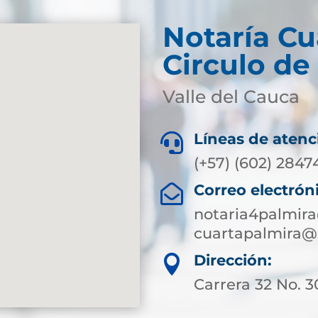
Notaría Cu
Circulo de
Valle del Cauca
Líneas de atenc

(+57) (602) 2847
Correo electrón

notaria4palmir
cuartapalmira@
Dirección:

Carrera 32 No. 3