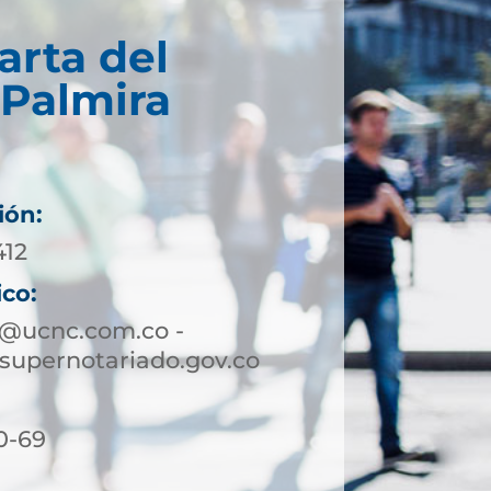
arta del
 Palmira
ión:
412
ico:
a@ucnc.com.co -
supernotariado.gov.co
0-69