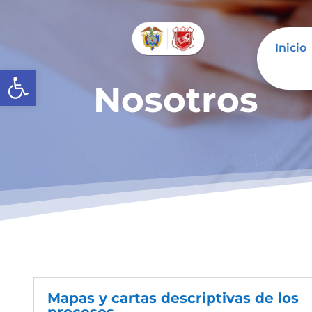
Inicio
Abrir barra de herramientas
Nosotros
Mapas y cartas descriptivas de los
procesos