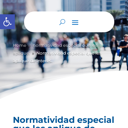
Abrir barra de herramientas
Home
normatividad especial que les
9
aplique.
Normatividad especial que les
9
aplique de interés.
Normatividad especial