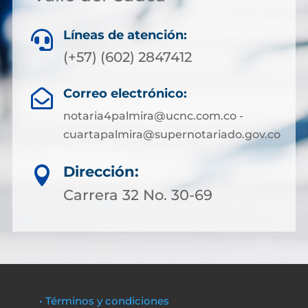
Líneas de atención:

(+57) (602) 2847412
Correo electrónico:

notaria4palmira@ucnc.com.co -
cuartapalmira@supernotariado.gov.co
Dirección:

Carrera 32 No. 30-69
• Términos y condiciones