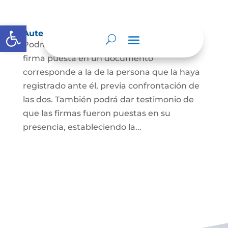
Abrir barra de herramientas
Autenticación de Firma
Podrá dar testimonio escrito de que la
firma puesta en un documento
corresponde a la de la persona que la haya
registrado ante él, previa confrontación de
las dos. También podrá dar testimonio de
que las firmas fueron puestas en su
presencia, estableciendo la...