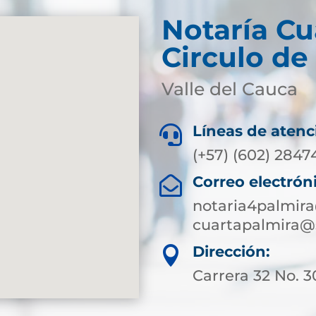
Notaría Cu
Circulo de
Valle del Cauca
Líneas de atenc

(+57) (602) 2847
Correo electrón

notaria4palmir
cuartapalmira@
Dirección:

Carrera 32 No. 3