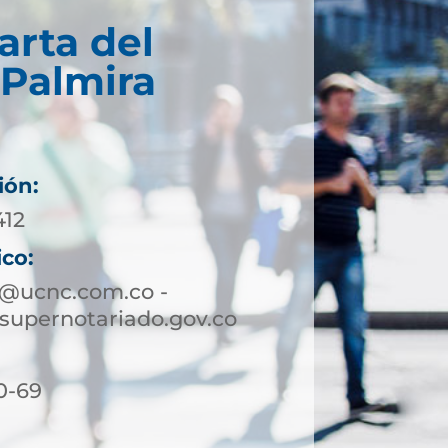
arta del
 Palmira
ión:
412
ico:
a@ucnc.com.co -
supernotariado.gov.co
0-69