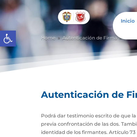
Inicio
Abrir barra de herramientas
Home
Autenticación de Firma
Auten
9
9
Autenticación de F
Podrá dar testimonio escrito de que l
previa confrontación de las dos. Tambi
identidad de los firmantes. Artículo 7