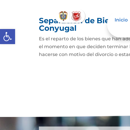
Separación de Bienes o
Inicio
Conyugal
Abrir barra de herramientas
Es el reparto de los bienes que han a
el momento en que deciden terminar l
hacerse con motivo del divorcio o esta