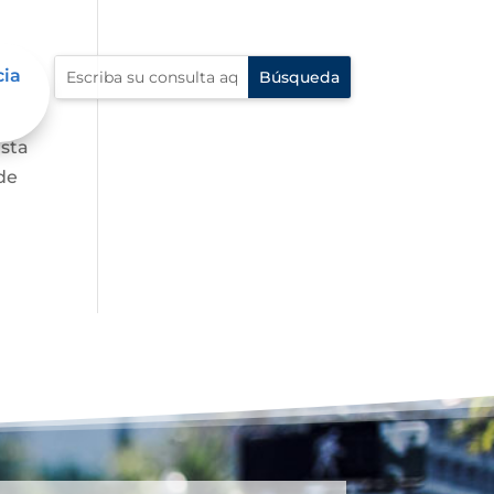
cia
asta
de