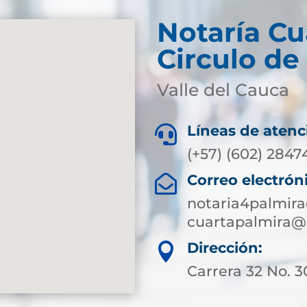
Notaría Cu
Circulo de
Valle del Cauca
Líneas de atenc

(+57) (602) 2847
Correo electrón

notaria4palmir
cuartapalmira@
Dirección:

Carrera 32 No. 3