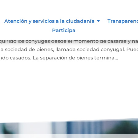
 Liquidación de Sociedad
Atención y servicios a la ciudadanía
Transparen
Participa
dquirido los cónyuges desde el momento de casarse y h
a sociedad de bienes, llamada sociedad conyugal. Pue
ndo casados. La separación de bienes termina...