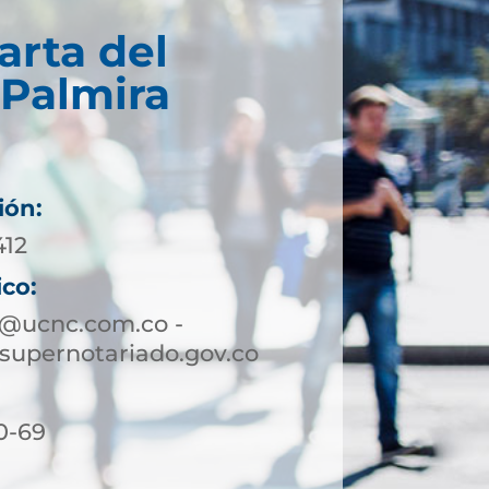
arta del
 Palmira
ión:
412
ico:
a@ucnc.com.co -
supernotariado.gov.co
0-69