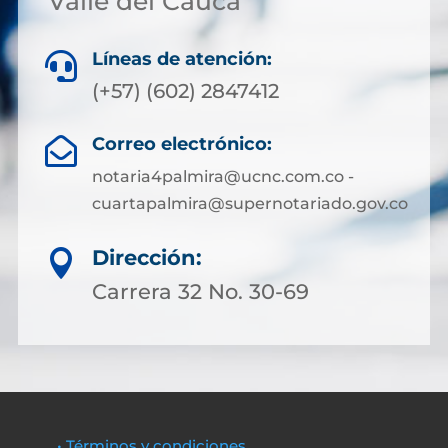
Valle del Cauca
Líneas de atención:

(+57) (602) 2847412
Correo electrónico:

notaria4palmira@ucnc.com.co -
cuartapalmira@supernotariado.gov.co
Dirección:

Carrera 32 No. 30-69
• Términos y condiciones