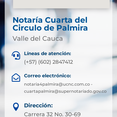
Notaría Cuarta del
Circulo de Palmira
Valle del Cauca
Líneas de atención:

(+57) (602) 2847412
Correo electrónico:

notaria4palmira@ucnc.com.co -
cuartapalmira@supernotariado.gov.co
Dirección:

Carrera 32 No. 30-69