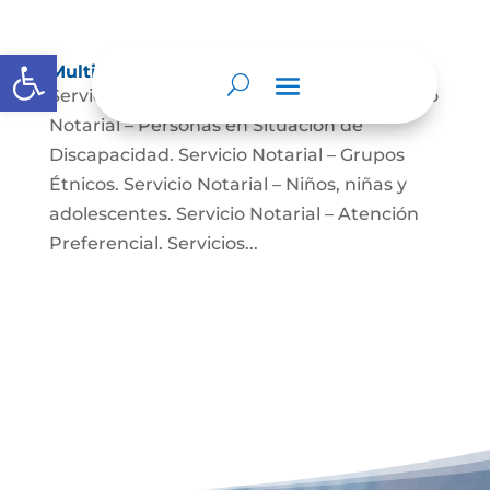
Abrir barra de herramientas
Multimedia
Servicio Notarial – Fuerzas Militares. Servicio
Notarial – Personas en Situación de
Discapacidad. Servicio Notarial – Grupos
Étnicos. Servicio Notarial – Niños, niñas y
adolescentes. Servicio Notarial – Atención
Preferencial. Servicios...