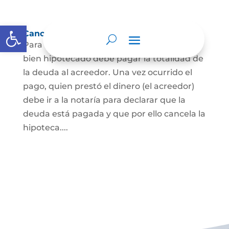
Abrir barra de herramientas
Cancelación de Hipoteca
Para cancelar una hipoteca, el dueño del
bien hipotecado debe pagar la totalidad de
la deuda al acreedor. Una vez ocurrido el
pago, quien prestó el dinero (el acreedor)
debe ir a la notaría para declarar que la
deuda está pagada y que por ello cancela la
hipoteca....