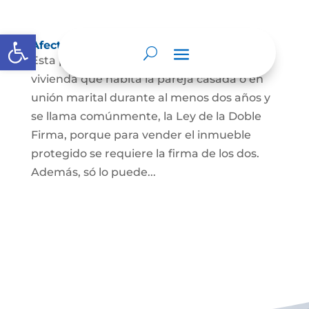
Abrir barra de herramientas
Afectación a Vivienda familiar
Esta protección la ordena la ley sobre la
vivienda que habita la pareja casada o en
unión marital durante al menos dos años y
se llama comúnmente, la Ley de la Doble
Firma, porque para vender el inmueble
protegido se requiere la firma de los dos.
Además, só lo puede...