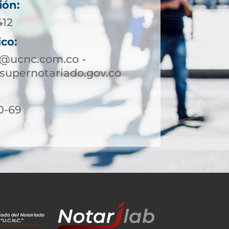
ión:
412
ico:
a@ucnc.com.co -
supernotariado.gov.co
0-69