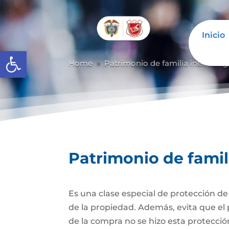
Inicio
Abrir barra de herramientas
Home
Patrimonio de familia inembarg
9
Patrimonio de fami
Es una clase especial de protección d
de la propiedad. Además, evita que el 
de la compra no se hizo esta protecc