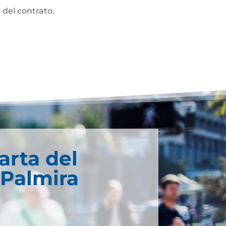
 del contrato.
arta del
 Palmira