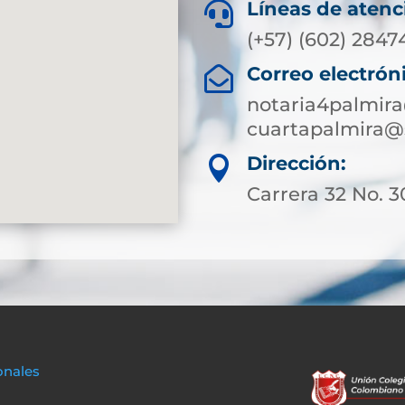
Líneas de atenc

(+57) (602) 2847
Correo electrón

notaria4palmir
cuartapalmira@
Dirección:

Carrera 32 No. 3
onales