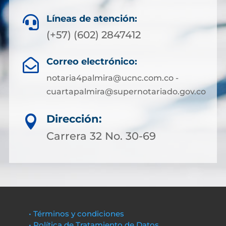
Líneas de atención:

(+57) (602) 2847412
Correo electrónico:

notaria4palmira@ucnc.com.co -
cuartapalmira@supernotariado.gov.co
Dirección:

Carrera 32 No. 30-69
• Términos y condiciones
• Política de Tratamiento de Datos