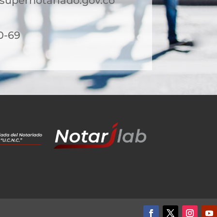
supernotariado.gov.co
0-69