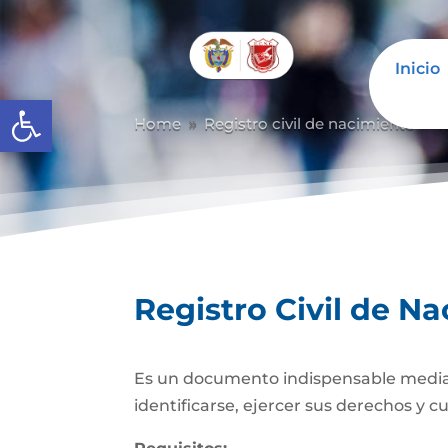
Inicio
Abrir barra de herramientas
Home
Registro civil de nacimiento
R
9
9
Registro Civil de N
Es un documento indispensable mediante
identificarse, ejercer sus derechos y c