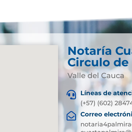
Notaría Cu
Circulo de
Valle del Cauca
Líneas de atenc

(+57) (602) 2847
Correo electrón

notaria4palmir