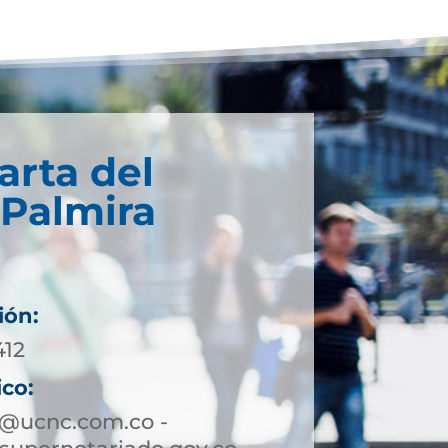
arta del
 Palmira
ión:
412
ico:
a@ucnc.com.co -