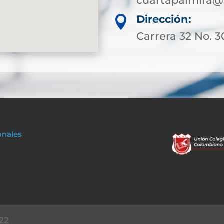
cuartapalmira@
Dirección:

Carrera 32 No. 3
onales
22