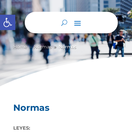
Abrir barra de herramientas
Home
Normas
Normas
9
9
Normas
LEYES: